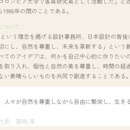
コロンビア大学で客員研究員として活動した」と
から1986年の間のことである。
について：
++」という理念を掲げる設計事務所、日本設計の背
切にし、自然を尊重し、未来を革新する」という
べてのアイデアは、何かを自己中心的に作りたい
を取り入れ、個性と自然の美を尊重し、時間の経
ない素晴らしいものを共同で創造することである
、人々が自然を尊重しながら自由に繁栄し、生き
 社長 篠﨑 淳