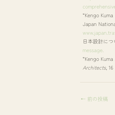
comprehensiv
“Kengo Kuma a
Japan Nationa
www.japan.tra
日本設計につい
message.
“Kengo Kuma A
Architects
, 16
←
前の投稿