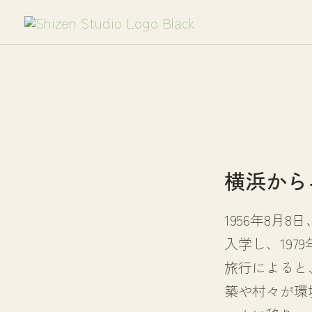
容
を
ス
キ
ッ
プ
横浜から
1956年8
入学し、19
旅行によると
築や村々が環