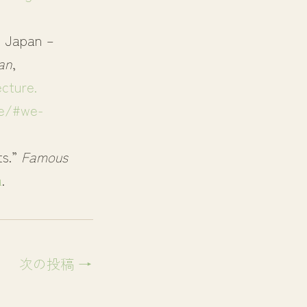
l Japan –
an
,
cture.
we/#we-
ts.”
Famous
a
.
次の投稿
→