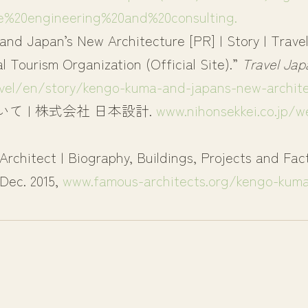
e%20engineering%20and%20consulting.
nd Japan’s New Architecture [PR] | Story | Trave
l Tourism Organization (Official Site).”
Travel Jap
vel/en/story/kengo-kuma-and-japans-new-archite
て | 株式会社 日本設計.
www.nihonsekkei.co.jp/
rchitect | Biography, Buildings, Projects and Fac
 Dec. 2015,
www.famous-architects.org/kengo-kum