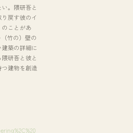
たい。隈研吾と
取り戻す彼のイ
くのことがあ
い（竹の）壁の
い建築の詳細に
る隈研吾と彼と
持つ建物を創造
eering%2C%20