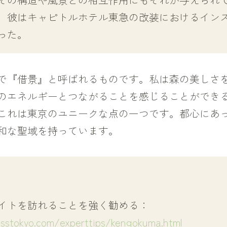
、彼はキャピトルホテル東急の改装におけるイン
った。
で『借景』と呼ばれるものです。私は森の美しさ
のエネルギーとつながることを感じることができ
これは東京のユニークな点の一つです。都心にあ
和な聖域を持っています。
イトを訪れることを強く勧める：
esstokyo.com/experttips/kengokuma.html