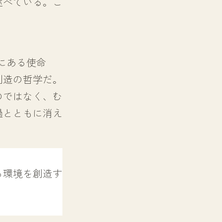
述べている。こ
後にある使命
創造の哲学だ。
のではなく、む
過とともに消え
。
る環境を創造す