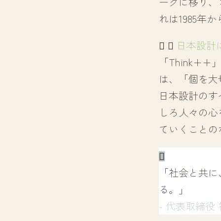
ークに移り、
れは1985年
日本設計
「Think
は、「個を大
日本設計のす
しろ人々の心
ていくことの
「社会と共に
る。」
- 代表取締役