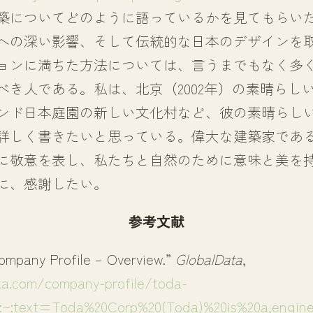
築についてどのように語っているかを見てもらい
への深い影響、そして伝統的な日本のデザインを
ョンに満ちた方法については、言うまでもなく多
べき人である。私は、北京（2002年）の素晴らし
ンド日本庭園の新しい文化村など、彼の素晴らし
詳しく書きたいと思っている。偉大な建築家であ
に敬意を表し、私たちと自然のために意味と美を
に、感謝したい。
参考文献
mpany Profile – Overview.”
GlobalData
,
ta.com/company-profile/toda-
#:~:text=Toda%20Corp%20(Toda)%20is%20a,engin