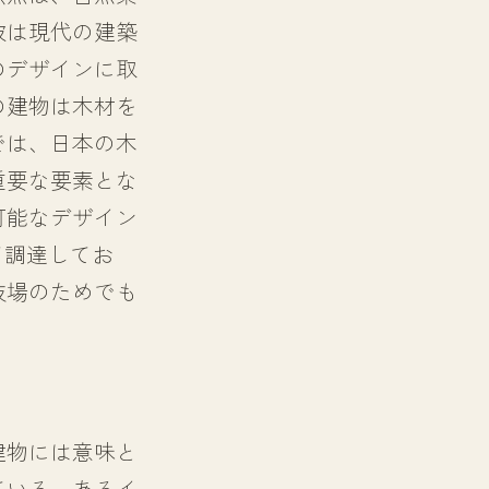
彼は現代の建築
のデザインに取
の建物は木材を
では、日本の木
重要な要素とな
可能なデザイン
て調達してお
技場のためでも
建物には意味と
ている。あるイ